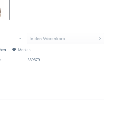
In den
Warenkorb
chen
Merken
:
389879