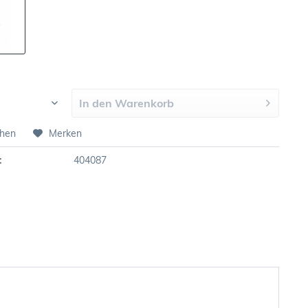
In den
Warenkorb
chen
Merken
:
404087