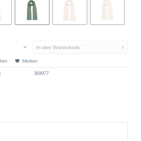
In den
Warenkorb
chen
Merken
:
369977