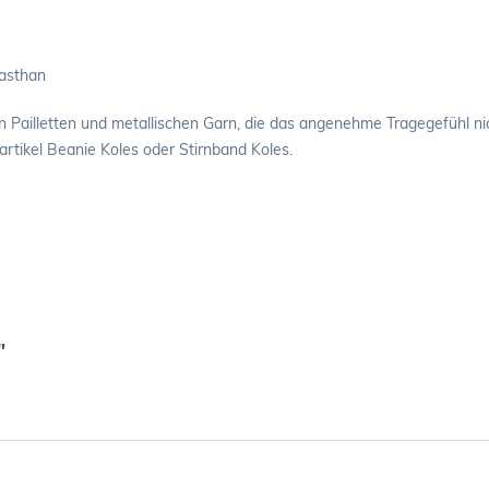
lasthan
en Pailletten und metallischen Garn, die das angenehme Tragegefühl n
rtikel Beanie Koles oder Stirnband Koles.
"