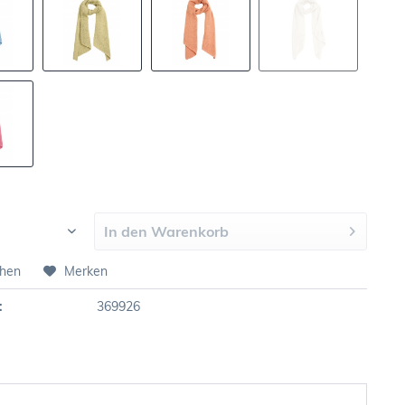
In den
Warenkorb
chen
Merken
:
369926