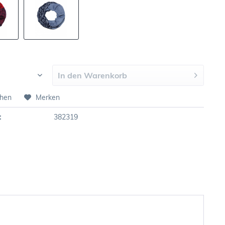
In den
Warenkorb
chen
Merken
:
382319