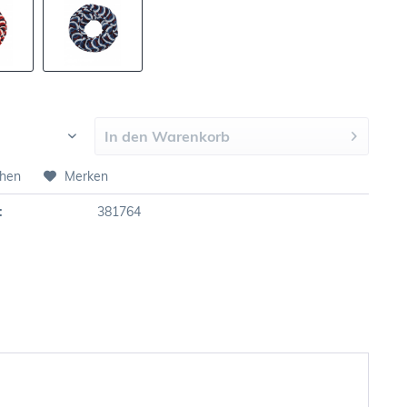
In den
Warenkorb
chen
Merken
:
381764