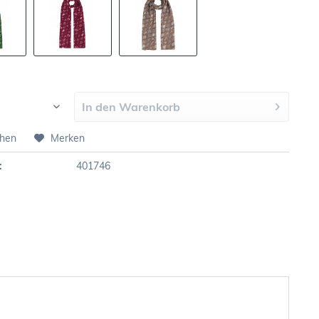
In den
Warenkorb
chen
Merken
:
401746