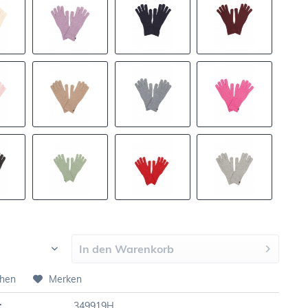
In den
Warenkorb
chen
Merken
:
349919H