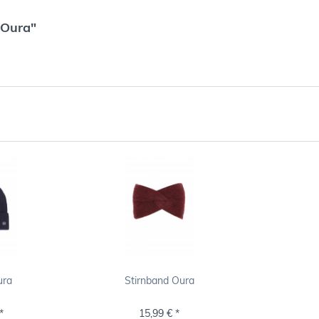
 Oura"
ura
Stirnband Oura
*
15,99 € *