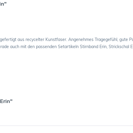
in"
 gefertigt aus recycelter Kunstfaser. Angenehmes Tragegefühl, gute 
de auch mit den passenden Setartikeln Stirnband Erin, Strickschal Er
Erin"