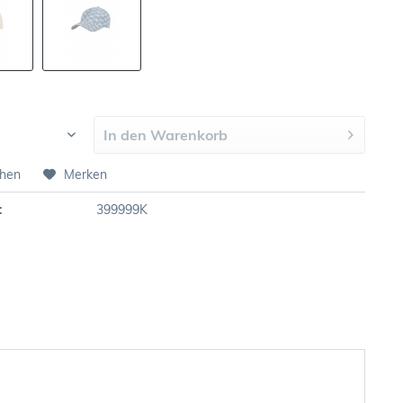
In den
Warenkorb
chen
Merken
:
399999K