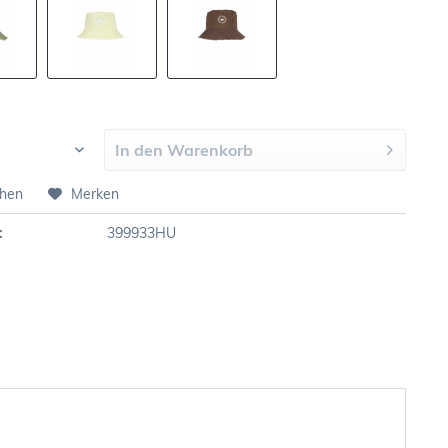
In den
Warenkorb
chen
Merken
:
399933HU