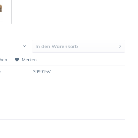
In den
Warenkorb
chen
Merken
:
399915V