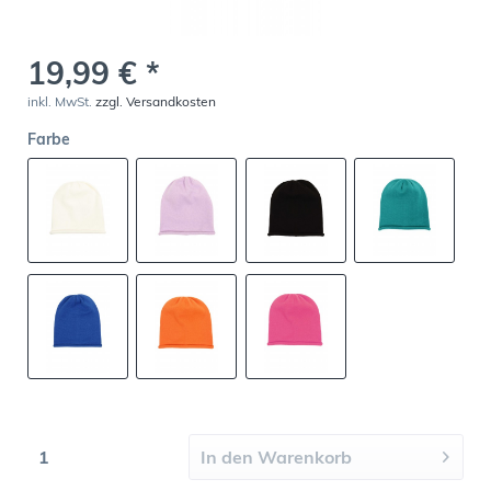
19,99 € *
inkl. MwSt.
zzgl. Versandkosten
Farbe
In den
Warenkorb