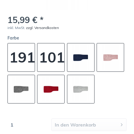
15,99 € *
inkl. MwSt.
zzgl. Versandkosten
Farbe
191
101
-
-
natur
schwarz
In den
Warenkorb