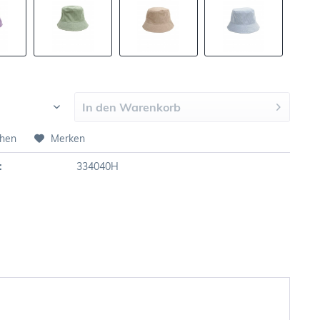
In den
Warenkorb
chen
Merken
:
334040H